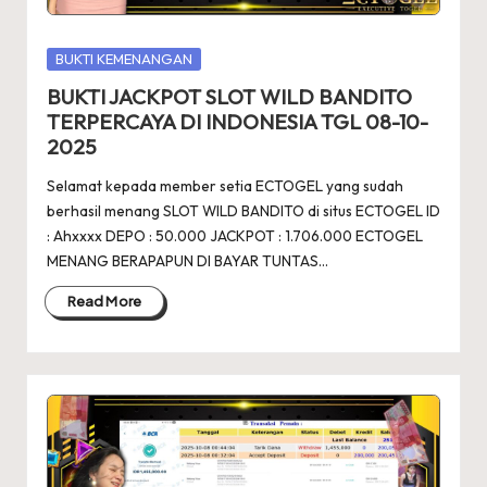
Posted
BUKTI KEMENANGAN
in
BUKTI JACKPOT SLOT WILD BANDITO
TERPERCAYA DI INDONESIA TGL 08-10-
2025
Selamat kepada member setia ECTOGEL yang sudah
berhasil menang SLOT WILD BANDITO di situs ECTOGEL ID
: Ahxxxx DEPO : 50.000 JACKPOT : 1.706.000 ECTOGEL
MENANG BERAPAPUN DI BAYAR TUNTAS…
Read More