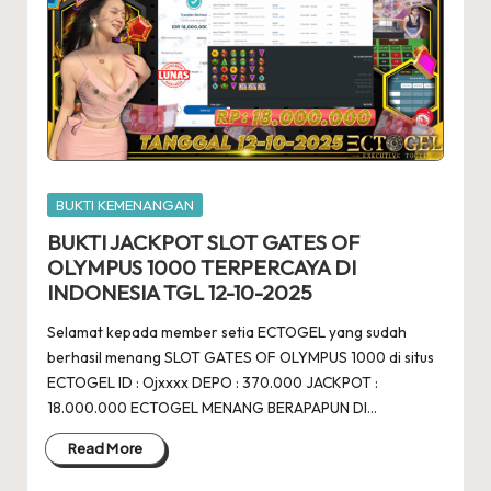
Posted
BUKTI KEMENANGAN
in
BUKTI JACKPOT SLOT GATES OF
OLYMPUS 1000 TERPERCAYA DI
INDONESIA TGL 12-10-2025
Selamat kepada member setia ECTOGEL yang sudah
berhasil menang SLOT GATES OF OLYMPUS 1000 di situs
ECTOGEL ID : Ojxxxx DEPO : 370.000 JACKPOT :
18.000.000 ECTOGEL MENANG BERAPAPUN DI…
Read More