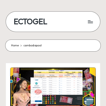
Skip
to
ECTOGEL
content
BUKTI
JP
ECTOGEL
Home
cambodiapool