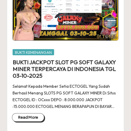
Posted
BUKTI KEMENANGAN
in
BUKTI JACKPOT SLOT PG SOFT GALAXY
MINER TERPERCAYA DI INDONESIA TGL
03-10-2025
Selamat Kepada Member Setia ECTOGEL Yang Sudah
Berhasil Menang SLOTS PG SOFT GALAXY MINER Di Situs
ECTOGEL ID : OCxxx DEPO : 8.000.000 JACKPOT
:15.000.000 ECTOGEL MENANG BERAPAPUN DI BAYAR…
Read More