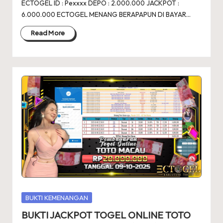
ECTOGEL ID : Pexxxx DEPO : 2.000.000 JACKPOT :
6.000.000 ECTOGEL MENANG BERAPAPUN DI BAYAR…
Read More
Posted
BUKTI KEMENANGAN
in
BUKTI JACKPOT TOGEL ONLINE TOTO